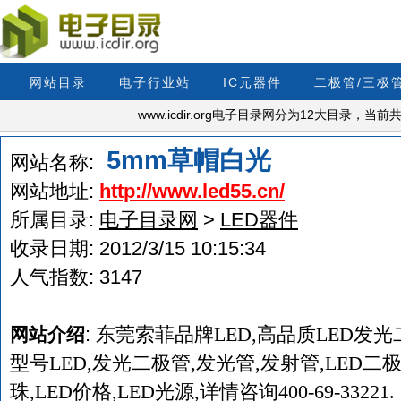
网站目录
电子行业站
IC元器件
二极管/三极
www.icdir.org电子目录网分为12大目录，
5mm草帽白光
网站名称:
网站地址:
http://www.led55.cn/
所属目录:
电子目录网
>
LED器件
收录日期:
2012/3/15 10:15:34
人气指数:
3147
:
东莞索菲品牌LED,高品质LED发
网站介绍
型号LED,发光二极管,发光管,发射管,LED二极
珠,LED价格,LED光源,详情咨询400-69-33221.