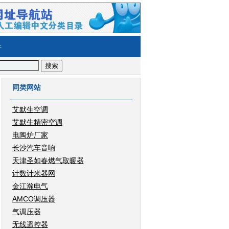
件
同类网站
艾默生空调
艾默生精密空调
电陶炉厂家
长沙汽车音响
天津圣如春燃气取暖器
计数计米器网
金江瀚电气
AMCO调压器
气调压器
无线遥控器